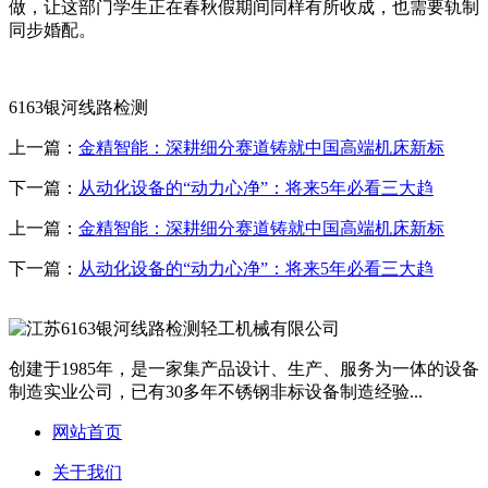
做，让这部门学生正在春秋假期间同样有所收成，也需要轨制
同步婚配。
6163银河线路检测
上一篇：
金精智能：深耕细分赛道铸就中国高端机床新标
下一篇：
从动化设备的“动力心净”：将来5年必看三大趋
上一篇：
金精智能：深耕细分赛道铸就中国高端机床新标
下一篇：
从动化设备的“动力心净”：将来5年必看三大趋
创建于1985年，是一家集产品设计、生产、服务为一体的设备
制造实业公司，已有30多年不锈钢非标设备制造经验...
网站首页
关于我们