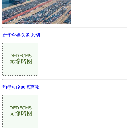
新华全媒头条 殷切
韵母攻略80流离教