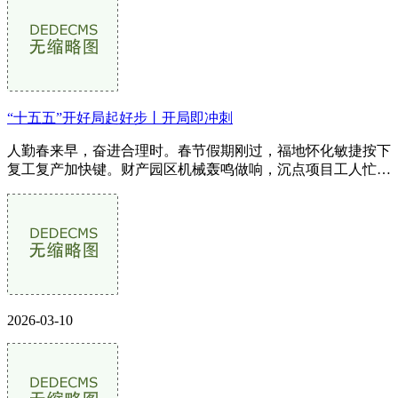
“十五五”开好局起好步丨开局即冲刺
人勤春来早，奋进合理时。春节假期刚过，福地怀化敏捷按下
复工复产加快键。财产园区机械轰鸣做响，沉点项目工人忙碌
穿越，政企齐心发力，一幅幅分...
2026-03-10